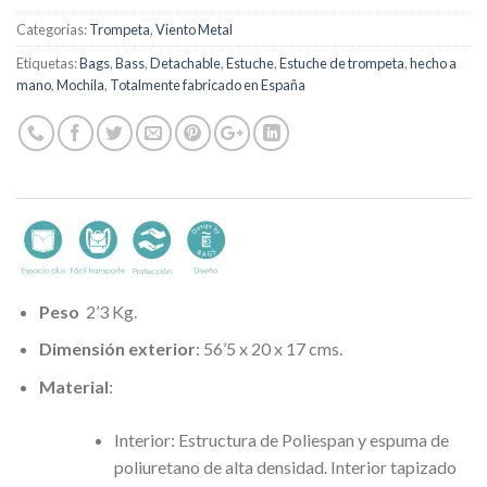
Categorías:
Trompeta
,
Viento Metal
Etiquetas:
Bags
,
Bass
,
Detachable
,
Estuche
,
Estuche de trompeta
,
hecho a
mano
,
Mochila
,
Totalmente fabricado en España
Peso
2’3 Kg.
Dimensión exterior
: 56’5 x 20 x 17 cms.
Material
:
Interior: Estructura de Poliespan y espuma de
poliuretano de alta densidad. Interior tapizado