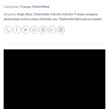
Categorías:
Trompa
,
Viento Metal
Etiquetas:
Bags
,
Bass
,
Detachable
,
Estuche
,
Estuche Trompa campana
desmontab
,
hecho a mano
,
Mochila
,
sax
,
Totalmente fabricado en España