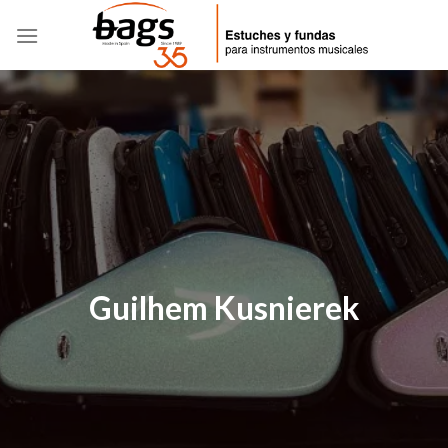
Skip
to
content
Guilhem Kusnierek