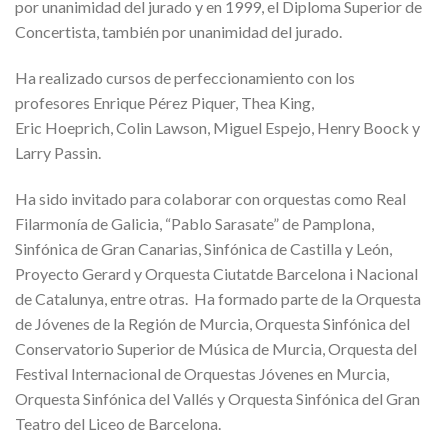
p
or unanimidad del jurado y en 1999, el Diploma Superior de
Concertista, también por unanimidad del jurado.
Ha realizado cursos de perfeccionamiento con los
profesores
Enrique Pérez Piquer
,
Thea
King,
Eric
Hoeprich
,
Colin
Lawson
, Miguel Espejo, Henry
Boock
y
Larry
Passin
.
Ha sido invitado para colaborar con orquestas como Real
Filarmonía de Galicia, “Pablo
Sarasate
” de Pamplona,
Sinfónica de Gran Canarias, Sinfónica de Castilla y León,
Proyecto Gerard y Orquesta
Ciutat
de Barcelona i Nacional
de Catalunya, entre otras. Ha formado parte de la Orquesta
de Jóvenes de la Región de Murcia, Orquesta Sinfónica del
Conservatorio Superior de Música de Murcia, Orquesta del
Festival Internacional de Orquestas Jóvenes en Murcia,
Orquesta Sinfónica del Vallés y Orquesta Sinfónica del Gran
Teatro del Liceo de Barcelona.