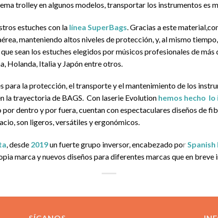
stema trolley en algunos modelos, transportar los instrumentos es 
stros estuches con la
línea SuperBags
. Gracias a este material,c
 aérea, manteniendo altos niveles de protección, y, al mismo tiemp
 que sean los estuches elegidos por músicos profesionales de más 
, Holanda, Italia y Japón entre otros.
 para la protección, el transporte y el mantenimiento de los instru
n la trayectoria de BAGS. Con laserie Evolution
hemos hecho lo 
por dentro y por fuera, cuentan con espectaculares diseños de fib
io, son ligeros, versátiles y ergonómicos.
ta
, desde
2019
un fuerte grupo inversor, encabezado po
r
Spanish
ropia marca y nuevos diseños para diferentes marcas que en breve 
SÍGANOS
IN