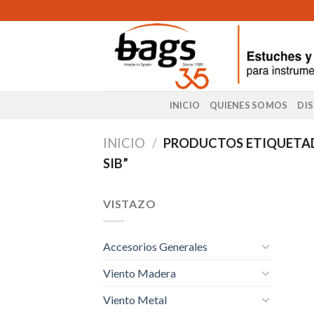
Skip
to
content
INICIO
QUIENES SOMOS
DI
INICIO
/
PRODUCTOS ETIQUETA
SIB”
VISTAZO
Accesorios Generales
Viento Madera
Viento Metal