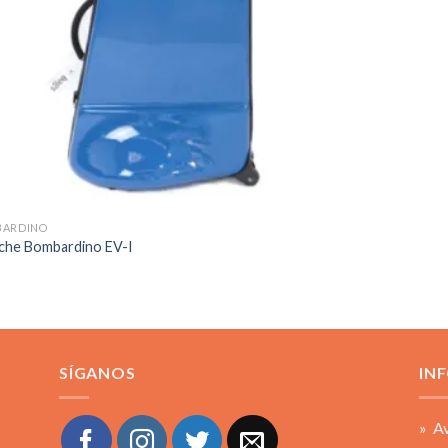
BARDINO
che Bombardino EV-I
SÍGANOS
IN
» Av