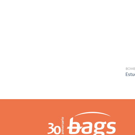
BOM
Estu