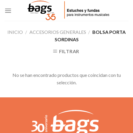
Skip
to
content
INICIO
/
ACCESORIOS GENERALES
/
BOLSA PORTA
SORDINAS
FILTRAR
No se han encontrado productos que coincidan con tu
selección.