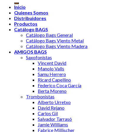
Inicio
Quienes Somos
Distribuidores
Productos
Catálogo BAGS
Catálogo Bags General
Catálogo Bags Viento Metal
Catálogo Bags Viento Madera
AMIGOS BAGS
Saxofonistas
Vincent David
Manolo Valls
Samu Herrero
Ricard Capellino
Federico Coca García
Berta Moreno
Trombonistas
Alberto Urretxo
David Rejano
Carlos Gil
Salvador Tarrasó
Jamie Williams
Fabrice Millischer