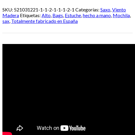
SKU:
521031221-1-1-2-1-1-1-2-1
Categorías:
Saxo
,
Viento
Madera
Etiquetas:
Alto
,
Bags
,
Estuche
,
hecho a mano
,
Mochila
,
sax
,
Totalmente fabricado en España