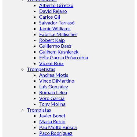
Alberto Urretxo
David Rejano
Carlos Gil
Salvador Tarrasó
Jamie Williams
Fabrice Millischer
Robert Kaip
Guillermo Baez
Guilhem Kusnierek
Félix García Peñarrubia
Vicent Boix
Trompetistas
Andrea Motis
Vince DiMartino
Luis González
Romain Leleu
Voro Garcia
Tony Molina
Trompistas
Javier Bonet
Maria Rubio
Pau Moltó Biosca
Paco Rodríguez