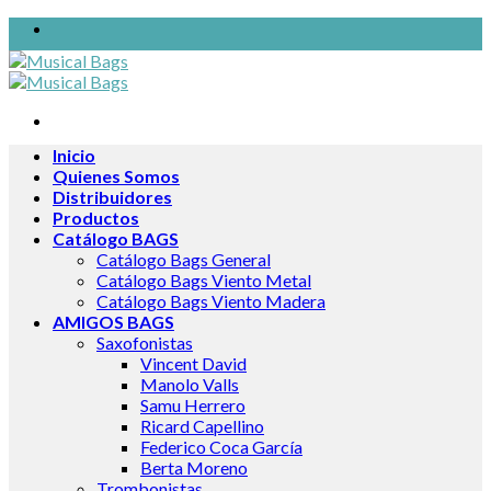
Skip
to
content
Inicio
Quienes Somos
Distribuidores
Productos
Catálogo BAGS
Catálogo Bags General
Catálogo Bags Viento Metal
Catálogo Bags Viento Madera
AMIGOS BAGS
Saxofonistas
Vincent David
Manolo Valls
Samu Herrero
Ricard Capellino
Federico Coca García
Berta Moreno
Trombonistas