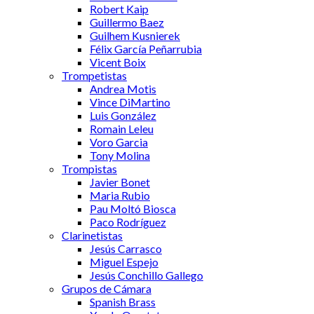
Robert Kaip
Guillermo Baez
Guilhem Kusnierek
Félix García Peñarrubia
Vicent Boix
Trompetistas
Andrea Motis
Vince DiMartino
Luis González
Romain Leleu
Voro Garcia
Tony Molina
Trompistas
Javier Bonet
Maria Rubio
Pau Moltó Biosca
Paco Rodríguez
Clarinetistas
Jesús Carrasco
Miguel Espejo
Jesús Conchillo Gallego
Grupos de Cámara
Spanish Brass