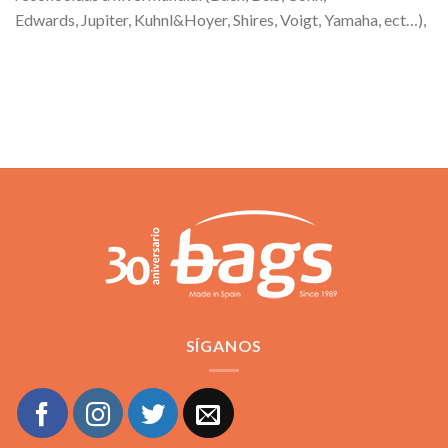
Edwards, Jupiter, Kuhnl&Hoyer, Shires, Voigt, Yamaha, ect…),
SÍGANOS